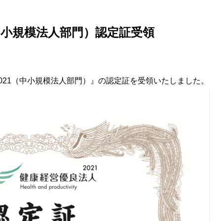
中小規模法人部門）認定証受領
021（中小規模法人部門）』の認定証を受領いたしました。